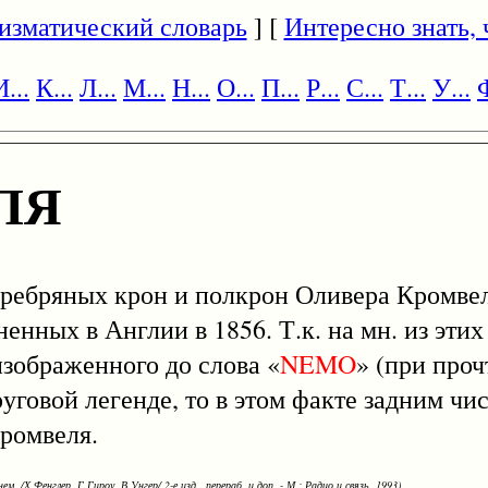
изматический словарь
] [
Интересно знать, ч
И...
К...
Л...
М...
Н...
О...
П...
Р...
С...
Т...
У...
Ф
ЛЯ
серебряных крон и полкрон Оливера Кромвел
ненных в Англии в 1856. Т.к. на мн. из эти
изображенного до слова «
NEMO
» (при про
 круговой легенде, то в этом факте задним ч
Кромвеля.
ем. /Х.Фенглер, Г.Гироу, В.Унгер/ 2-е изд., перераб. и доп. - М.: Радио и связь, 1993)