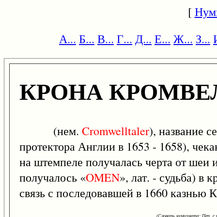
[
Нум
А...
Б...
В...
Г...
Д...
Е...
Ж...
З...
КРОНА КРОМВЕ
(нем.
Cromwelltaler
), название 
протектора Англии в 1653 - 1658), чека
на штемпеле получалась черта от шеи 
получалось «
OMEN
», лат. - судьба) в
связь с последовавшей в 1660 казнью 
(Словарь нумизмата: Пер. с н