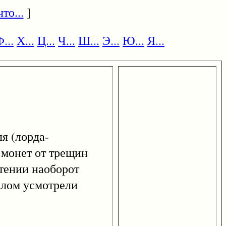
то...
]
...
Х...
Ц...
Ч...
Ш...
Э...
Ю...
Я...
я (лорда-
х монет от трещин
чтении наоборот
ислом усмотрели