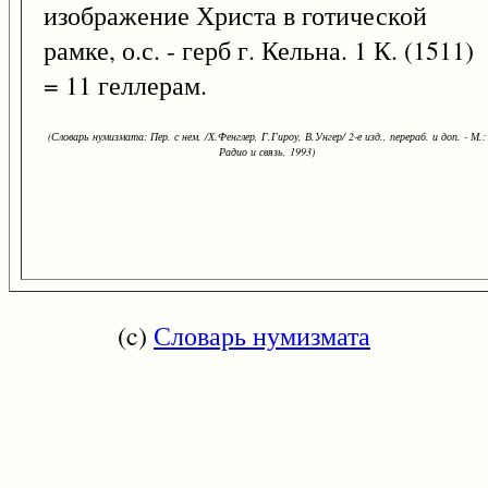
изображение Христа в готической
рамке, о.с. - герб г. Кельна. 1 К. (1511)
= 11 геллерам.
(Словарь нумизмата: Пер. с нем. /Х.Фенглер, Г.Гироу, В.Унгер/ 2-е изд., перераб. и доп. - М.:
Радио и связь, 1993)
(c)
Словарь нумизмата