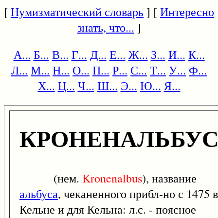
[
Нумизматический словарь
] [
Интересно
знать, что...
]
А...
Б...
В...
Г...
Д...
Е...
Ж...
З...
И...
К...
Л...
М...
Н...
О...
П...
Р...
С...
Т...
У...
Ф...
Х...
Ц...
Ч...
Ш...
Э...
Ю...
Я...
КРОНЕНАЛЬБУ
(нем.
Kronenalbus
), название
альбуса
, чеканенного прибл-но с 1475 в
Кельне и для Кельна: л.с. - поясное