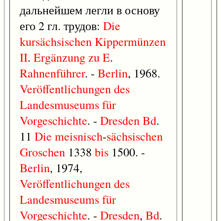
дальнейшем легли в основу
его 2 гл. трудов:
Die
kursächsischen
Kippermünzen
II
.
Ergänzung
zu
E
.
Rahnenführer
. -
Berlin
, 1968.
Veröffentlichungen
des
Landesmuseums
für
Vorgeschichte
. -
Dresden
Bd
.
11
Die
meisnisch
-
sächsischen
Groschen
1338
bis
1500. -
Berlin
, 1974,
Veröffentlichungen
des
Landesmuseums
für
Vorgeschichte
. -
Dresden
,
Bd
.