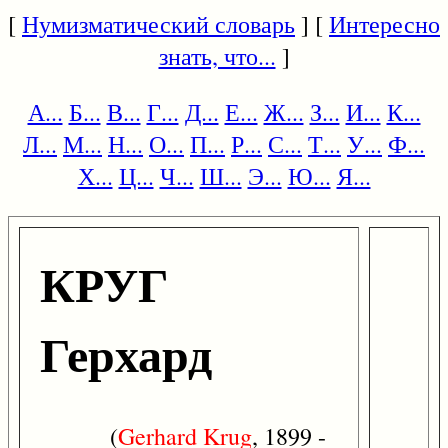
[
Нумизматический словарь
] [
Интересно
знать, что...
]
А...
Б...
В...
Г...
Д...
Е...
Ж...
З...
И...
К...
Л...
М...
Н...
О...
П...
Р...
С...
Т...
У...
Ф...
Х...
Ц...
Ч...
Ш...
Э...
Ю...
Я...
КРУГ
Герхард
(
Gerhard
Krug
, 1899 -