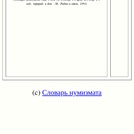
изд., перераб. и доп. - М.: Радио и связь, 1993)
(c)
Словарь нумизмата