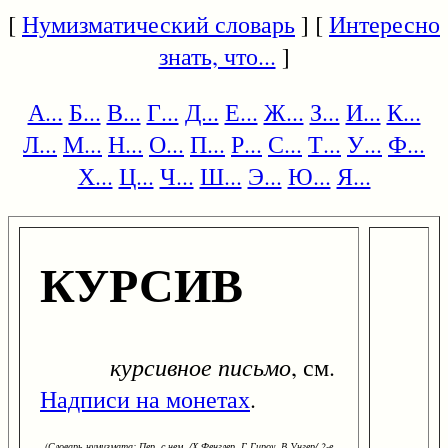
[
Нумизматический словарь
] [
Интересно
знать, что...
]
А...
Б...
В...
Г...
Д...
Е...
Ж...
З...
И...
К...
Л...
М...
Н...
О...
П...
Р...
С...
Т...
У...
Ф...
Х...
Ц...
Ч...
Ш...
Э...
Ю...
Я...
КУРСИВ
курсивное письмо
, см.
Надписи на монетах
.
(Словарь нумизмата: Пер. с нем. /Х.Фенглер, Г.Гироу, В.Унгер/ 2-е