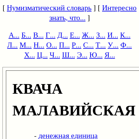
[
Нумизматический словарь
] [
Интересно
знать, что...
]
А...
Б...
В...
Г...
Д...
Е...
Ж...
З...
И...
К...
Л...
М...
Н...
О...
П...
Р...
С...
Т...
У...
Ф...
Х...
Ц...
Ч...
Ш...
Э...
Ю...
Я...
КВАЧА
МАЛАВИЙСКАЯ
-
денежная единица