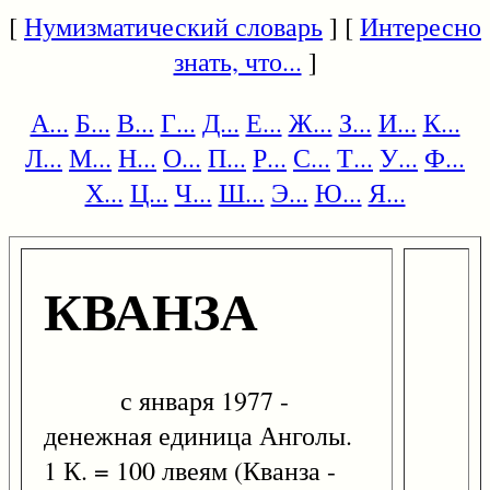
[
Нумизматический словарь
] [
Интересно
знать, что...
]
А...
Б...
В...
Г...
Д...
Е...
Ж...
З...
И...
К...
Л...
М...
Н...
О...
П...
Р...
С...
Т...
У...
Ф...
Х...
Ц...
Ч...
Ш...
Э...
Ю...
Я...
КВАНЗА
с января 1977 -
денежная единица Анголы.
1 К. = 100 лвеям (Кванза -