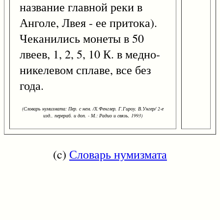
название главной реки в
Анголе, Лвея - ее притока).
Чеканились монеты в 50
лвеев, 1, 2, 5, 10 К. в медно-
никелевом сплаве, все без
года.
(Словарь нумизмата: Пер. с нем. /Х.Фенглер, Г.Гироу, В.Унгер/ 2-е
изд., перераб. и доп. - М.: Радио и связь, 1993)
(c)
Словарь нумизмата