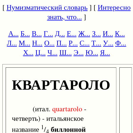
[
Нумизматический словарь
] [
Интересно
знать, что...
]
А...
Б...
В...
Г...
Д...
Е...
Ж...
З...
И...
К...
Л...
М...
Н...
О...
П...
Р...
С...
Т...
У...
Ф...
Х...
Ц...
Ч...
Ш...
Э...
Ю...
Я...
КВАРТАРОЛО
(итал.
quartarolo
-
четверть) - итальянское
1
биллонной
название
/
4