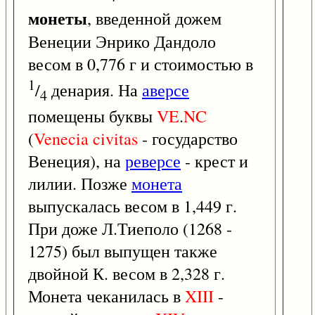
монеты
, введенной дожем
Венеции Энрико Дандоло
весом в 0,776 г и стоимостью в
1
/
денария. На
аверсе
4
помещены буквы
VE
.
NC
(
Venecia
civitas
- государство
Венеция), на
реверсе
- крест и
лилии. Позже
монета
выпускалась весом в 1,449 г.
При доже Л.Тиеполо (1268 -
1275) был выпущен также
двойной К. весом в 2,328 г.
Монета чеканилась в
XIII
-