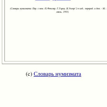
(Словарь нумизмата: Пер. с нем. /Х.Фенглер, Г.Гироу, В.Унгер/ 2-е изд., перераб. и доп. - М.:
связь, 1993)
(c)
Словарь нумизмата