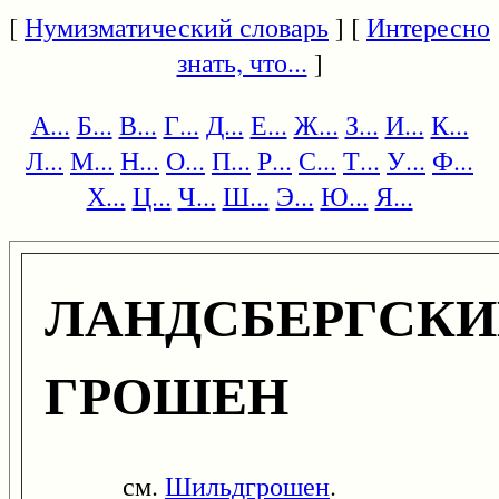
[
Нумизматический словарь
] [
Интересно
знать, что...
]
А...
Б...
В...
Г...
Д...
Е...
Ж...
З...
И...
К...
Л...
М...
Н...
О...
П...
Р...
С...
Т...
У...
Ф...
Х...
Ц...
Ч...
Ш...
Э...
Ю...
Я...
ЛАНДСБЕРГСК
ГРОШЕН
см.
Шильдгрошен
.