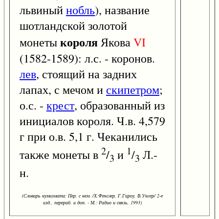
львиный
нобль
), название
шотландской золотой
короля
монеты
Якова
VI
(1582-1589): л.с. - коронов.
лев
, стоящий на задних
лапах, с мечом и
скипетром
;
о.с. -
крест
, образованный из
инициалов короля. Ч.в. 4,579
г при о.в. 5,1 г. Чеканились
2
1
также монеты в
/
и
/
Л.-
3
3
н.
(Словарь нумизмата: Пер. с нем. /Х.Фенглер, Г.Гироу, В.Унгер/ 2-е
изд., перераб. и доп. - М.: Радио и связь, 1993)