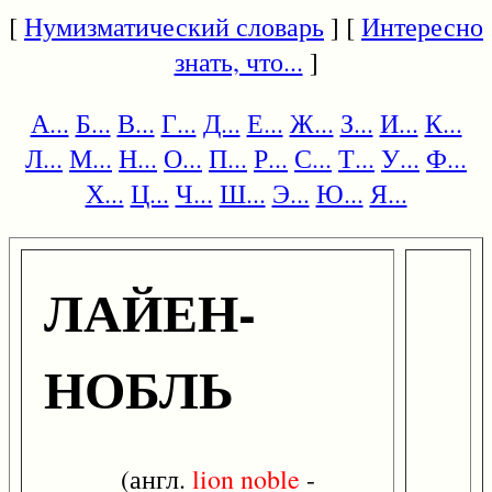
[
Нумизматический словарь
] [
Интересно
знать, что...
]
А...
Б...
В...
Г...
Д...
Е...
Ж...
З...
И...
К...
Л...
М...
Н...
О...
П...
Р...
С...
Т...
У...
Ф...
Х...
Ц...
Ч...
Ш...
Э...
Ю...
Я...
ЛАЙЕН-
НОБЛЬ
(англ.
lion
noble
-