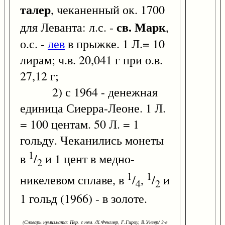
талер
, чеканенный ок. 1700
св. Марк
для Леванта: л.с. -
,
о.с. -
лев
в прыжке. 1 Л.= 10
лирам; ч.в. 20,041 г при о.в.
27,12 г;
2) с 1964 - денежная
единица Сиерра-Леоне. 1 Л.
= 100 центам. 50 Л. = 1
гольду. Чеканились монеты
1
в
/
и 1 цент в медно-
2
1
1
никелевом сплаве, в
/
,
/
и
4
2
1 гольд (1966) - в золоте.
(Словарь нумизмата: Пер. с нем. /Х.Фенглер, Г.Гироу, В.Унгер/ 2-е