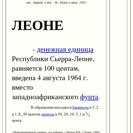
изд., перераб. и доп. - М.: Радио и связь, 1993)
ЛЕОНЕ
-
денежная единица
Республики Сьерра-Леоне,
равняется 100 центам,
введена 4 августа 1964 г.
вместо
западноафриканского
фунта
.
В обращении находятся
банкноты
в 5, 2
1
и 1 Л., 50 центов,
монеты
в 50, 20, 10. 5, 1 и
/
3
цента.
(Нумизматический словарь. 4-е издание. / Зварич В.В. / Львов, 1980)