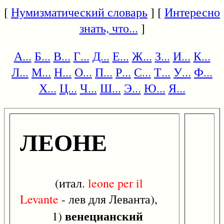
[
Нумизматический словарь
] [
Интересно
знать, что...
]
А...
Б...
В...
Г...
Д...
Е...
Ж...
З...
И...
К...
Л...
М...
Н...
О...
П...
Р...
С...
Т...
У...
Ф...
Х...
Ц...
Ч...
Ш...
Э...
Ю...
Я...
ЛЕОНЕ
(итал.
leone
per
il
Levante
- лев для Леванта),
венецианский
1)