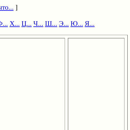
то...
]
...
Х...
Ц...
Ч...
Ш...
Э...
Ю...
Я...