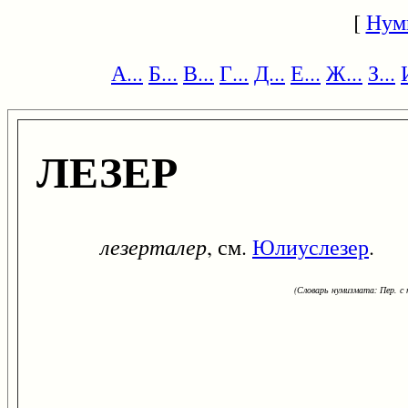
[
Нум
А...
Б...
В...
Г...
Д...
Е...
Ж...
З...
ЛЕЗЕР
лезерталер
, см.
Юлиуслезер
.
(Словарь нумизмата: Пер. с н