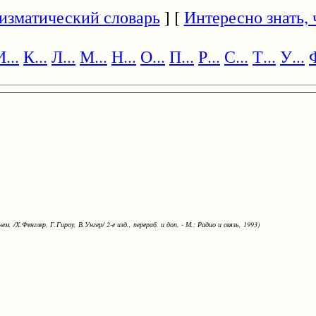
изматический словарь
] [
Интересно знать, ч
И...
К...
Л...
М...
Н...
О...
П...
Р...
С...
Т...
У...
Ф
ем. /Х.Фенглер, Г.Гироу, В.Унгер/ 2-е изд., перераб. и доп. - М.: Радио и связь, 1993)