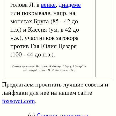
голова Л. в
венке
,
диадеме
или покрывале, напр. на
монетах Брута (85 - 42 до
н.э.) и Кассия (ум. в 42 до
н.э.), участников заговора
против Гая Юлия Цезаря
(100 - 44 до н.э.).
(Словарь нумизмата: Пер. с нем. /Х.Фенглер, Г.Гироу, В.Унгер/ 2-е
изд., перераб. и доп. - М.: Радио и связь, 1993)
Предлагаем прочитать лучшие советы и
лайфхаки для неё на нашем сайте
foxsovet.com
.
(c)
Словарь нумизмата