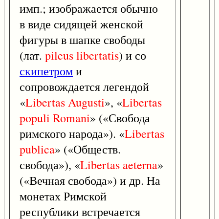
имп.; изображается обычно
в виде сидящей женской
фигуры в шапке свободы
(лат.
pileus
libertatis
) и со
скипетром
и
сопровождается легендой
«
Libertas
Augusti
», «
Libertas
populi
Romani
» («Свобода
римского народа»). «
Libertas
publica
» («Обществ.
свобода»), «
Libertas
aeterna
»
(«Вечная свобода») и др. На
монетах Римской
республики встречается