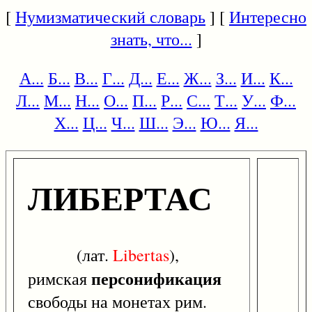
[
Нумизматический словарь
] [
Интересно
знать, что...
]
А...
Б...
В...
Г...
Д...
Е...
Ж...
З...
И...
К...
Л...
М...
Н...
О...
П...
Р...
С...
Т...
У...
Ф...
Х...
Ц...
Ч...
Ш...
Э...
Ю...
Я...
ЛИБЕРТАС
(лат.
Libertas
),
персонификация
римская
свободы на монетах рим.