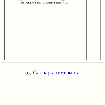
изд., перераб. и доп. - М.: Радио и связь, 1993)
(c)
Словарь нумизмата