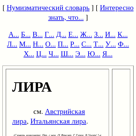
[
Нумизматический словарь
] [
Интересно
знать, что...
]
А...
Б...
В...
Г...
Д...
Е...
Ж...
З...
И...
К...
Л...
М...
Н...
О...
П...
Р...
С...
Т...
У...
Ф...
Х...
Ц...
Ч...
Ш...
Э...
Ю...
Я...
ЛИРА
см.
Австрийская
лира
,
Итальянская лира
.
(Словарь нумизмата: Пер. с нем. /Х.Фенглер, Г.Гироу, В.Унгер/ 2-е