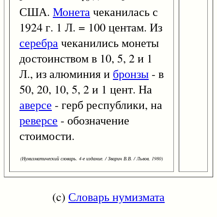
США.
Монета
чеканилась с
1924 г. 1 Л. = 100 центам. Из
серебра
чеканились монеты
достоинством в 10, 5, 2 и 1
Л., из алюминия и
бронзы
- в
50, 20, 10, 5, 2 и 1 цент. На
аверсе
- герб республики, на
реверсе
- обозначение
стоимости.
(Нумизматический словарь. 4-е издание. / Зварич В.В. / Львов, 1980)
(c)
Словарь нумизмата