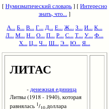
[
Нумизматический словарь
] [
Интересно
знать, что...
]
А...
Б...
В...
Г...
Д...
Е...
Ж...
З...
И...
К...
Л...
М...
Н...
О...
П...
Р...
С...
Т...
У...
Ф...
Х...
Ц...
Ч...
Ш...
Э...
Ю...
Я...
ЛИТАС
-
денежная единица
Литвы (1918 - 1940), которая
1
равнялась
/
доллара
10