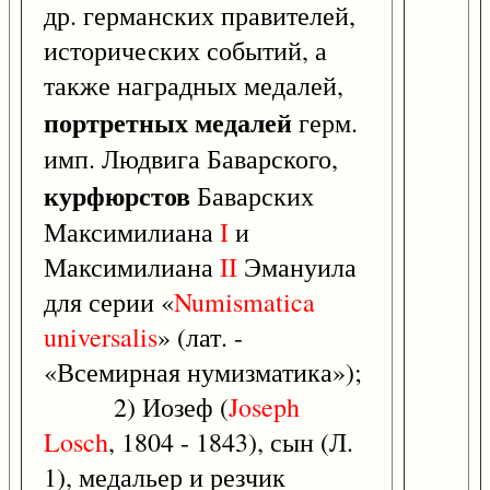
др. германских правителей,
исторических событий, а
также наградных медалей,
портретных медалей
герм.
имп. Людвига Баварского,
курфюрстов
Баварских
Максимилиана
I
и
Максимилиана
II
Эмануила
для серии «
Numismatica
universalis
» (лат. -
«Всемирная нумизматика»);
2) Иозеф (
Joseph
Losch
, 1804 - 1843), сын (Л.
1), медальер и резчик