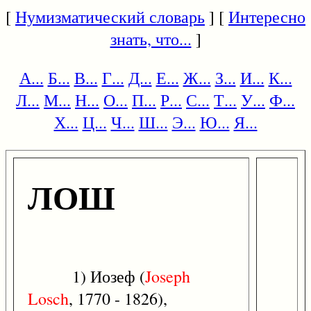
[
Нумизматический словарь
] [
Интересно
знать, что...
]
А...
Б...
В...
Г...
Д...
Е...
Ж...
З...
И...
К...
Л...
М...
Н...
О...
П...
Р...
С...
Т...
У...
Ф...
Х...
Ц...
Ч...
Ш...
Э...
Ю...
Я...
ЛОШ
1) Иозеф (
Joseph
Losch
, 1770 - 1826),