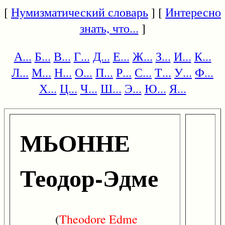
[
Нумизматический словарь
] [
Интересно
знать, что...
]
А...
Б...
В...
Г...
Д...
Е...
Ж...
З...
И...
К...
Л...
М...
Н...
О...
П...
Р...
С...
Т...
У...
Ф...
Х...
Ц...
Ч...
Ш...
Э...
Ю...
Я...
МЬОННЕ
Теодор-Эдме
(
Theodore
Edme