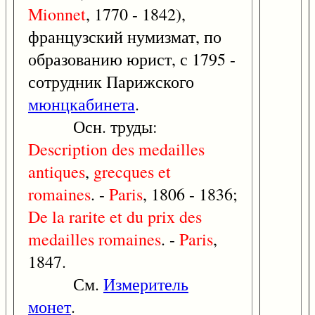
Mionnet
, 1770 - 1842),
французский нумизмат, по
образованию юрист, с 1795 -
сотрудник Парижского
мюнцкабинета
.
Осн. труды:
Description
des
medailles
antiques
,
grecques
et
romaines
. -
Paris
, 1806 - 1836;
De
la
rarite
et
du
prix
des
medailles
romaines
. -
Paris
,
1847.
См.
Измеритель
монет
.