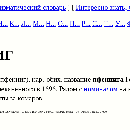
изматический словарь
] [
Интересно знать, ч
И...
К...
Л...
М...
Н...
О...
П...
Р...
С...
Т...
У...
Ф
ИГ
пфеннига
фенниг), нар.-обих. название
Г
чеканенного в 1696. Рядом с
номиналом
на 
ты за комаров.
ем. /Х.Фенглер, Г.Гироу, В.Унгер/ 2-е изд., перераб. и доп. - М.: Радио и связь, 1993)