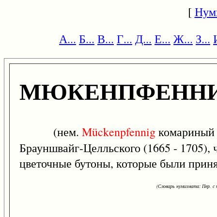
[
Нум
А...
Б...
В...
Г...
Д...
Е...
Ж...
З...
МЮКЕНПФЕНН
(нем.
Mückenpfennig
комариный п
Брауншвайг-Целльского (1665 - 1705), 
цветочные бутоны, которые были приня
(Словарь нумизмата: Пер. с н