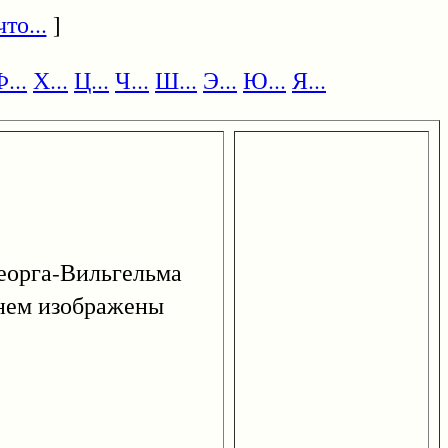
то...
]
...
Х...
Ц...
Ч...
Ш...
Э...
Ю...
Я...
еорга-Вильгельма
нем изображены