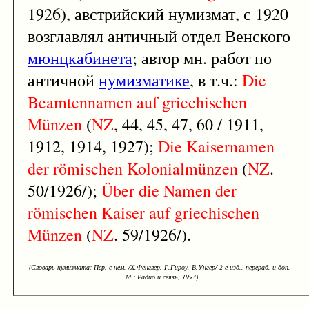
1926), австрийский нумизмат, с 1920
возглавлял античный отдел Венского
мюнцкабинета
; автор мн. работ по
античной
нумизматике
, в т.ч.:
Die
Beamtennamen
auf
griechischen
Münzen
(
NZ
, 44, 45, 47, 60 / 1911,
1912, 1914, 1927);
Die
Kaisernamen
der
römischen
Kolonialmünzen
(
NZ
.
50/1926/);
Über
die
Namen
der
römischen
Kaiser
auf
griechischen
Münzen
(
NZ
. 59/1926/).
(Словарь нумизмата: Пер. с нем. /Х.Фенглер, Г.Гироу, В.Унгер/ 2-е изд., перераб. и доп. -
М.: Радио и связь, 1993)