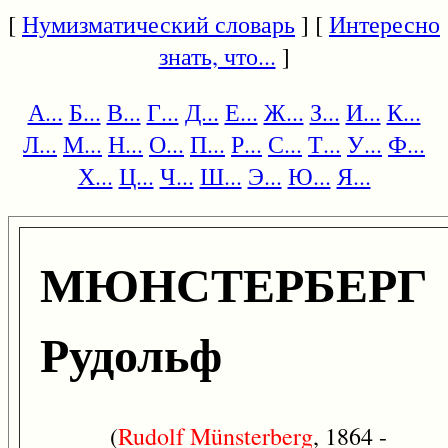
[
Нумизматический словарь
] [
Интересно
знать, что...
]
А...
Б...
В...
Г...
Д...
Е...
Ж...
З...
И...
К...
Л...
М...
Н...
О...
П...
Р...
С...
Т...
У...
Ф...
Х...
Ц...
Ч...
Ш...
Э...
Ю...
Я...
МЮНСТЕРБЕРГ
Рудольф
(
Rudolf
Münsterberg
, 1864 -