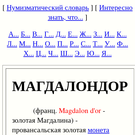
[
Нумизматический словарь
] [
Интересно
знать, что...
]
А...
Б...
В...
Г...
Д...
Е...
Ж...
З...
И...
К...
Л...
М...
Н...
О...
П...
Р...
С...
Т...
У...
Ф...
Х...
Ц...
Ч...
Ш...
Э...
Ю...
Я...
МАГДАЛОНДОР
(франц.
Magdalon
d'or
-
золотая Магдалина) -
провансальская золотая
монета