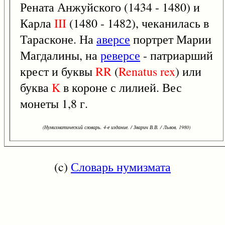
Рената Анжуйского (1434 - 1480) и
Карла
III
(1480 - 1482), чеканилась в
Тарасконе. На
аверсе
портрет Марии
Магдалины, на
реверсе
- патриарший
крест и буквы
RR
(
Renatus
rex
) или
буква
K
в короне с лилией. Вес
монеты 1,8 г.
(Нумизматический словарь. 4-е издание. / Зварич В.В. / Львов, 1980)
(c)
Словарь нумизмата