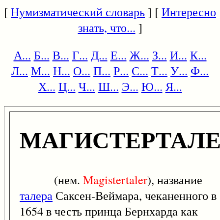
[
Нумизматический словарь
] [
Интересно
знать, что...
]
А...
Б...
В...
Г...
Д...
Е...
Ж...
З...
И...
К...
Л...
М...
Н...
О...
П...
Р...
С...
Т...
У...
Ф...
Х...
Ц...
Ч...
Ш...
Э...
Ю...
Я...
МАГИСТЕРТАЛЕ
(нем.
Magistertaler
), название
талера
Саксен-Веймара, чеканенного в
1654 в честь принца Бернхарда как