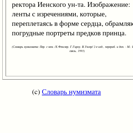
ректора Иенского ун-та. Изображение:
ленты с изречениями, которые,
переплетаясь в форме сердца, обрамля
погрудные портреты предков принца.
(Словарь нумизмата: Пер. с нем. /Х.Фенглер, Г.Гироу, В.Унгер/ 2-е изд., перераб. и доп. - М.:
связь, 1993)
(c)
Словарь нумизмата