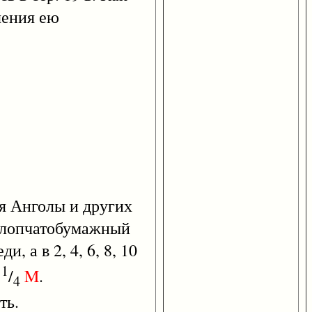
чения ею
ля Анголы и других
хлопчатобумажный
, а в 2, 4, 6, 8, 10
1
и
/
M
.
4
ть.