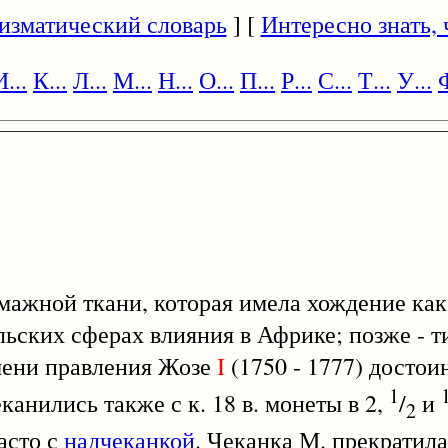
изматический словарь
] [
Интересно знать, ч
И...
К...
Л...
М...
Н...
О...
П...
Р...
С...
Т...
У...
Ф
жной ткани, которая имела хождение как
альских сферах влияния в Африке; позже - 
мени правления Жозе
I
(1750 - 1777) достоинс
1
еканились также с к. 18 в. монеты в 2,
/
и
2
часто с
надчеканкой
. Чеканка М. прекратилас