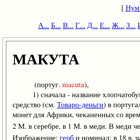
[
Нум
А...
Б...
В...
Г...
Д...
Е...
Ж...
З...
МАКУТА
(португ.
macuta
),
1) сначала - название хлопчатобума
средство (см.
Товаро-деньги
) в португ
монет для Африки, чеканенных со вре
2 М. в серебре, в 1 М. в меди. В меди ч
Изображение:
герб
и номинал; в 18 в. 