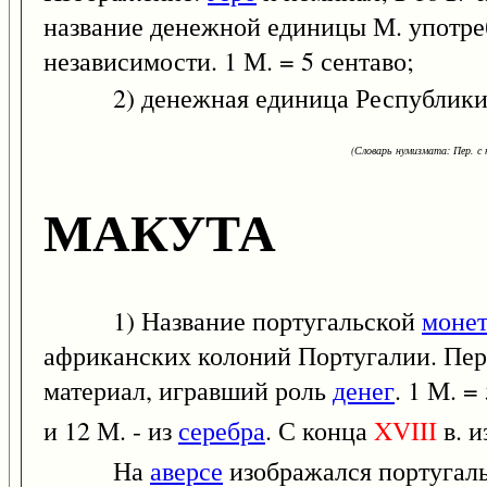
название денежной единицы М. употре
независимости. 1 М. = 5 сентаво;
2) денежная единица Республики З
(Словарь нумизмата: Пер. с н
МАКУТА
1) Название португальской
моне
африканских колоний Португалии. Пе
материал, игравший роль
денег
. 1 М. =
и 12 М. - из
серебра
. С конца
XVIII
в. и
На
аверсе
изображался португаль