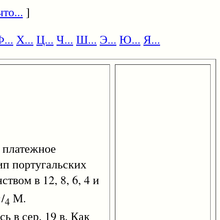
то...
]
...
Х...
Ц...
Ч...
Ш...
Э...
Ю...
Я...
 платежное
тип португальских
твом в 12, 8, 6, 4 и
1
/
М.
4
ь в сер. 19 в. Как