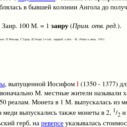
блялась в бывшей колонии Ангола до полу
заиру
Прим. отв. ред.
аир. 100 М. = 1
(
).
ем. /Х.Фенглер, Г.Гироу, В.Унгер/ 2-е изд., перераб. и доп. - М.: Радио и связь, 1993)
ты
, выпущенной Иосифом
I
(1350 - 1377) д
рвоначально М. местные жители называли 
 50 реалам. Монета в 1 М. выпускалась из меди
1
з меди выпускались также монеты в 2,
/
2
ский герб, на
реверсе
указывалась стоимос