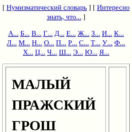
[
Нумизматический словарь
] [
Интересно
знать, что...
]
А...
Б...
В...
Г...
Д...
Е...
Ж...
З...
И...
К...
Л...
М...
Н...
О...
П...
Р...
С...
Т...
У...
Ф...
Х...
Ц...
Ч...
Ш...
Э...
Ю...
Я...
МАЛЫЙ
ПРАЖСКИЙ
ГРОШ