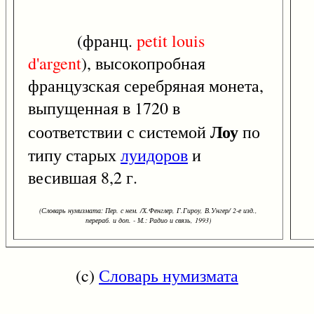
(франц.
petit
louis
d'argent
), высокопробная
французская серебряная монета,
выпущенная в 1720 в
Лоу
соответствии с системой
по
типу старых
луидоров
и
весившая 8,2 г.
(Словарь нумизмата: Пер. с нем. /Х.Фенглер, Г.Гироу, В.Унгер/ 2-е изд.,
перераб. и доп. - М.: Радио и связь, 1993)
(c)
Словарь нумизмата