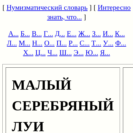
[
Нумизматический словарь
] [
Интересно
знать, что...
]
А...
Б...
В...
Г...
Д...
Е...
Ж...
З...
И...
К...
Л...
М...
Н...
О...
П...
Р...
С...
Т...
У...
Ф...
Х...
Ц...
Ч...
Ш...
Э...
Ю...
Я...
МАЛЫЙ
СЕРЕБРЯНЫЙ
ЛУИ