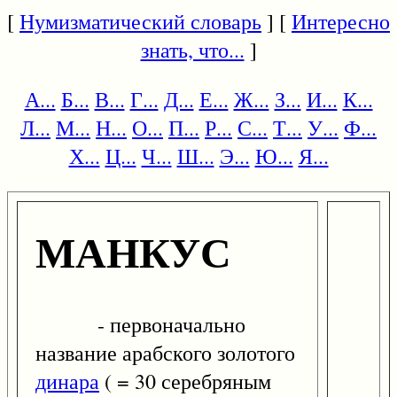
[
Нумизматический словарь
] [
Интересно
знать, что...
]
А...
Б...
В...
Г...
Д...
Е...
Ж...
З...
И...
К...
Л...
М...
Н...
О...
П...
Р...
С...
Т...
У...
Ф...
Х...
Ц...
Ч...
Ш...
Э...
Ю...
Я...
МАНКУС
- первоначально
название арабского золотого
динара
( = 30 серебряным