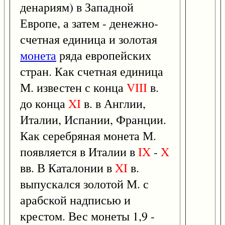
денариям) в Западной
Европе, а затем - денежно-
счетная единица и золотая
монета
ряда европейских
стран. Как счетная единица
М. известен с конца
VIII
в.
до конца
XI
в. в Англии,
Италии, Испании, Франции.
Как серебряная монета М.
появляется в Италии в
IX
-
X
вв. В Каталонии в
XI
в.
выпускался золотой М. с
арабской надписью и
крестом. Вес монеты 1,9 -