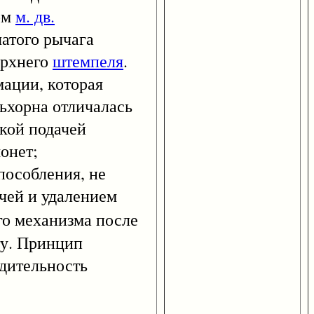
ком
м. дв.
атого рычага
ерхнего
штемпеля
.
мации, которая
ьхорна отличалась
кой подачей
онет;
пособления, не
чей и удалением
го механизма после
ту. Принцип
одительность