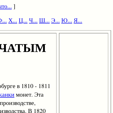
то...
]
...
Х...
Ц...
Ч...
Ш...
Э...
Ю...
Я...
НЧАТЫМ
бурге в 1810 - 1811
канки
монет. Эта
производстве,
изводства. В 1820