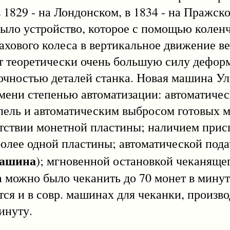
 1829 - на Лондонском, в 1834 - на Пражс
ыло устройство, которое с помощью коленч
ахового колеса в вертикальное движение в
т теоретически очень большую силу дефор
очностью деталей станка. Новая машина Ул
мени степенью автоматизации: автоматичес
ель и автоматическим выбросом готовых м
тствии монетной пластины; наличием прис
олее одной пластины; автоматической пода
машина
); мгновенной остановкой чеканяще
а можно было чеканить до 70 монет в мину
ся и в совр. машинах для чеканки, произв
инуту.