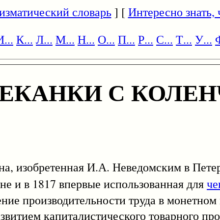
изматический словарь
] [
Интересно знать, ч
И...
К...
Л...
М...
Н...
О...
П...
Р...
С...
Т...
У...
Ф
ЕКАНКИ С КОЛЕ
на, изобретенная И.А. Неведомским в Петер
не и в 1817 впервые использованная для
че
ие производительности труда в монетном 
азвитием капиталистического товарного про