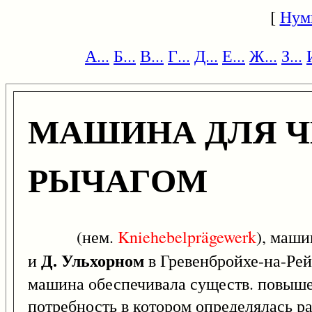
[
Нум
А...
Б...
В...
Г...
Д...
Е...
Ж...
З...
МАШИНА ДЛЯ Ч
РЫЧАГОМ
(нем.
Kniehebelprägewerk
), маши
Д. Ульхорном
и
в Гревенбройхе-на-Рей
машина обеспечивала существ. повышен
потребность в котором определялась р