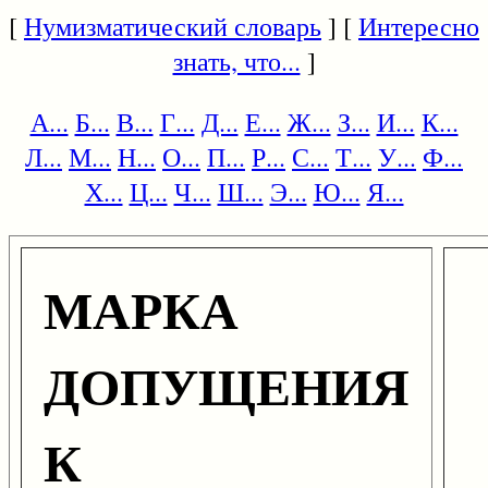
[
Нумизматический словарь
] [
Интересно
знать, что...
]
А...
Б...
В...
Г...
Д...
Е...
Ж...
З...
И...
К...
Л...
М...
Н...
О...
П...
Р...
С...
Т...
У...
Ф...
Х...
Ц...
Ч...
Ш...
Э...
Ю...
Я...
МАРКА
ДОПУЩЕНИЯ
К