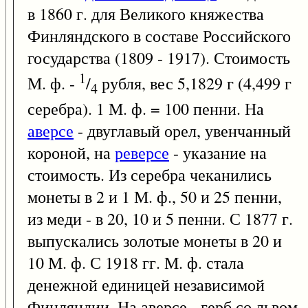
в 1860 г. для Великого княжества
Финляндского в составе Российского
государства (1809 - 1917). Стоимость
1
М. ф. -
/
рубля, вес 5,1829 г (4,499 г
4
серебра). 1 М. ф. = 100 пенни. На
аверсе
- двуглавый орел, увенчанный
короной, на
реверсе
- указание на
стоимость. Из серебра чеканились
монеты в 2 и 1 М. ф., 50 и 25 пенни,
из меди - в 20, 10 и 5 пенни. С 1877 г.
выпускались золотые монеты в 20 и
10 М. ф. С 1918 гг. М. ф. стала
денежной единицей независимой
Финляндии. На аверсе - герб со львом