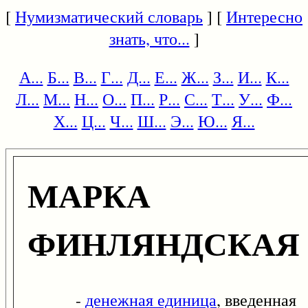
[
Нумизматический словарь
] [
Интересно
знать, что...
]
А...
Б...
В...
Г...
Д...
Е...
Ж...
З...
И...
К...
Л...
М...
Н...
О...
П...
Р...
С...
Т...
У...
Ф...
Х...
Ц...
Ч...
Ш...
Э...
Ю...
Я...
МАРКА
ФИНЛЯНДСКАЯ
-
денежная единица
, введенная