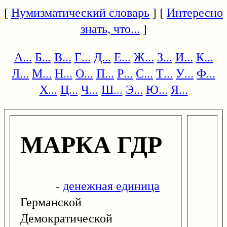
[
Нумизматический словарь
] [
Интересно
знать, что...
]
А...
Б...
В...
Г...
Д...
Е...
Ж...
З...
И...
К...
Л...
М...
Н...
О...
П...
Р...
С...
Т...
У...
Ф...
Х...
Ц...
Ч...
Ш...
Э...
Ю...
Я...
МАРКА ГДР
-
денежная единица
Германской
Демократической