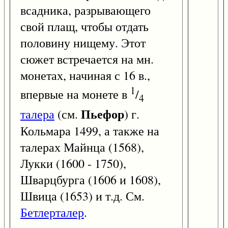
всадника, разрывающего
свой плащ, чтобы отдать
половину нищему. Этот
сюжет встречается на мн.
монетах, начиная с 16 в.,
1
впервые на монете в
/
4
Пьефор
талера
(см.
) г.
Кольмара 1499, а также на
талерах Майнца (1568),
Лукки (1600 - 1750),
Шварцбурга (1606 и 1608),
Швица (1653) и т.д. См.
Бетлерталер
.