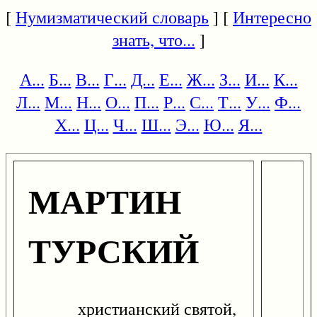
[
Нумизматический словарь
] [
Интересно
знать, что...
]
А...
Б...
В...
Г...
Д...
Е...
Ж...
З...
И...
К...
Л...
М...
Н...
О...
П...
Р...
С...
Т...
У...
Ф...
Х...
Ц...
Ч...
Ш...
Э...
Ю...
Я...
МАРТИН
ТУРСКИЙ
христианский святой,