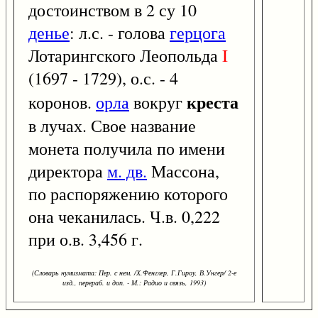
достоинством в 2 су 10
денье
: л.с. - голова
герцога
Лотарингского Леопольда
I
(1697 - 1729), о.с. - 4
креста
коронов.
орла
вокруг
в лучах. Свое название
монета получила по имени
директора
м. дв.
Массона,
по распоряжению которого
она чеканилась. Ч.в. 0,222
при о.в. 3,456 г.
(Словарь нумизмата: Пер. с нем. /Х.Фенглер, Г.Гироу, В.Унгер/ 2-е
изд., перераб. и доп. - М.: Радио и связь, 1993)