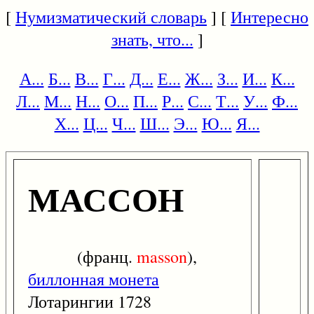
[
Нумизматический словарь
] [
Интересно
знать, что...
]
А...
Б...
В...
Г...
Д...
Е...
Ж...
З...
И...
К...
Л...
М...
Н...
О...
П...
Р...
С...
Т...
У...
Ф...
Х...
Ц...
Ч...
Ш...
Э...
Ю...
Я...
МАССОН
(франц.
masson
),
биллонная монета
Лотарингии 1728