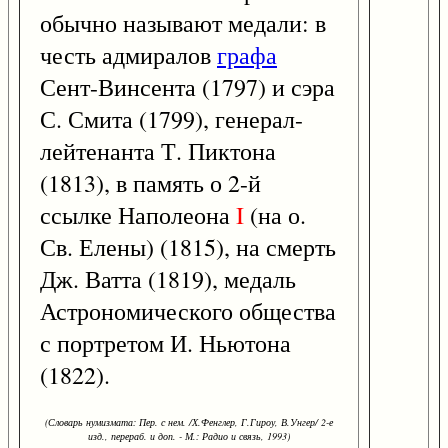
обычно называют медали: в
честь адмиралов
графа
Сент-Винсента (1797) и сэра
С. Смита (1799), генерал-
лейтенанта Т. Пиктона
(1813), в память о 2-й
ссылке Наполеона
I
(на о.
Св. Елены) (1815), на смерть
Дж. Ватта (1819), медаль
Астрономического общества
с портретом И. Ньютона
(1822).
(Словарь нумизмата: Пер. с нем. /Х.Фенглер, Г.Гироу, В.Унгер/ 2-е
изд., перераб. и доп. - М.: Радио и связь, 1993)