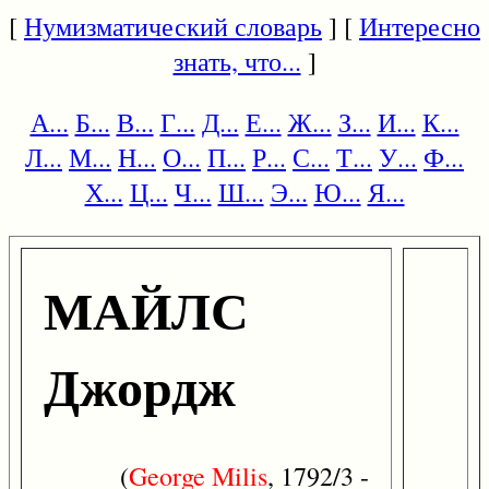
[
Нумизматический словарь
] [
Интересно
знать, что...
]
А...
Б...
В...
Г...
Д...
Е...
Ж...
З...
И...
К...
Л...
М...
Н...
О...
П...
Р...
С...
Т...
У...
Ф...
Х...
Ц...
Ч...
Ш...
Э...
Ю...
Я...
МАЙЛС
Джордж
(
George
Milis
, 1792/3 -