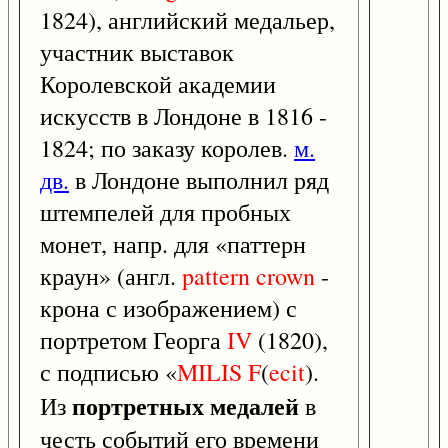
1824), английский медальер,
участник выставок
Королевской академии
искусств в Лондоне в 1816 -
1824; по заказу королев.
м.
дв.
в Лондоне выполнил ряд
штемпелей для пробных
монет, напр. для «паттерн
краун» (англ.
pattern
crown
-
крона с изображением) с
портретом Георга
IV
(1820),
с подписью «
MILIS
F
(
ecit
).
портретных медалей
Из
в
честь событий его времени