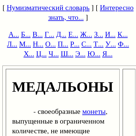
[
Нумизматический словарь
] [
Интересно
знать, что...
]
А...
Б...
В...
Г...
Д...
Е...
Ж...
З...
И...
К...
Л...
М...
Н...
О...
П...
Р...
С...
Т...
У...
Ф...
Х...
Ц...
Ч...
Ш...
Э...
Ю...
Я...
МЕДАЛЬОНЫ
- своеобразные
монеты
,
выпущенные в ограниченном
количестве, не имеющие