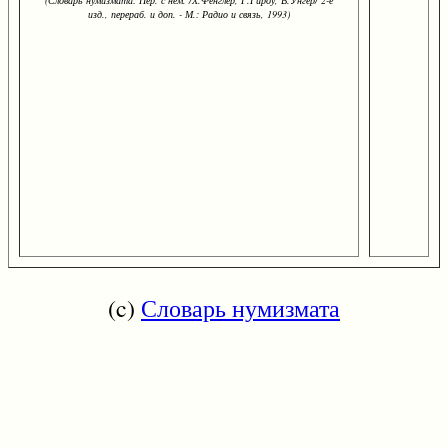
(Словарь нумизмата: Пер. с нем. /Х.Фенглер, Г.Гироу, В.Унгер/ 2-е
изд., перераб. и доп. - М.: Радио и связь, 1993)
(c)
Словарь нумизмата