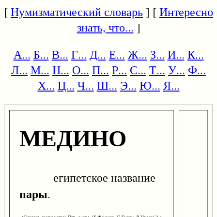
[
Нумизматический словарь
] [
Интересно
знать, что...
]
А...
Б...
В...
Г...
Д...
Е...
Ж...
З...
И...
К...
Л...
М...
Н...
О...
П...
Р...
С...
Т...
У...
Ф...
Х...
Ц...
Ч...
Ш...
Э...
Ю...
Я...
МЕДИНО
египетское название
пары
.