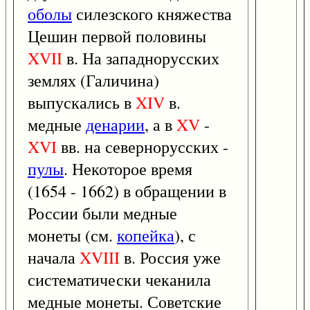
оболы
силезского княжества
Цешин первой половины
XVII
в. На западнорусских
землях (Галичина)
выпускались в
XIV
в.
медные
денарии
, а в
XV
-
XVI
вв. на севернорусских -
пулы
. Некоторое время
(1654 - 1662) в обращении в
России были медные
монеты (см.
копейка
), с
начала
XVIII
в. Россия уже
систематически чеканила
медные монеты. Советские