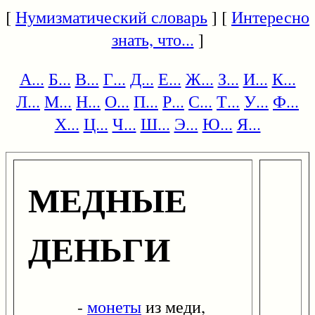
[
Нумизматический словарь
] [
Интересно
знать, что...
]
А...
Б...
В...
Г...
Д...
Е...
Ж...
З...
И...
К...
Л...
М...
Н...
О...
П...
Р...
С...
Т...
У...
Ф...
Х...
Ц...
Ч...
Ш...
Э...
Ю...
Я...
МЕДНЫЕ
ДЕНЬГИ
-
монеты
из меди,