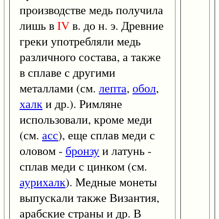
производстве медь получила
лишь в
IV
в. до н. э. Древние
греки употребляли медь
различного состава, а также
в сплаве с другими
металлами (см.
лепта
,
обол
,
халк
и др.). Римляне
использовали, кроме меди
(см.
асс
), еще сплав меди с
оловом -
бронзу
и латунь -
сплав меди с цинком (см.
аурихалк
). Медные монеты
выпускали также Византия,
арабские страны и др. В