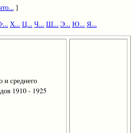
то...
]
...
Х...
Ц...
Ч...
Ш...
Э...
Ю...
Я...
о и среднего
дов 1910 - 1925