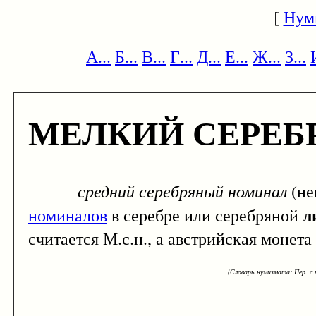
[
Нум
А...
Б...
В...
Г...
Д...
Е...
Ж...
З...
МЕЛКИЙ СЕРЕ
средний серебряный номинал
(не
л
номиналов
в серебре или серебряной
считается М.с.н., а австрийская монета
(Словарь нумизмата: Пер. с н