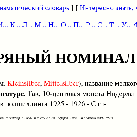
изматический словарь
] [
Интересно знать, ч
И...
К...
Л...
М...
Н...
О...
П...
Р...
С...
Т...
У...
Ф
БРЯНЫЙ НОМИНАЛ
м.
Kleinsilber
,
Mittelsilber
), название мелког
игатуре
. Так, 10-центовая монета Нидерлан
 в полшиллинга 1925 - 1926 - С.с.н.
ем. /Х.Фенглер, Г.Гироу, В.Унгер/ 2-е изд., перераб. и доп. - М.: Радио и связь, 1993)