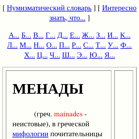
[
Нумизматический словарь
] [
Интересно
знать, что...
]
А...
Б...
В...
Г...
Д...
Е...
Ж...
З...
И...
К...
Л...
М...
Н...
О...
П...
Р...
С...
Т...
У...
Ф...
Х...
Ц...
Ч...
Ш...
Э...
Ю...
Я...
МЕНАДЫ
(греч.
mainades
-
неистовые), в греческой
мифологии
почитательницы