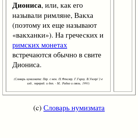
Диониса
, или, как его
называли римляне, Вакха
(поэтому их еще называют
«вакханки»). На греческих и
римских монетах
встречаются обычно в свите
Диониса.
(Словарь нумизмата: Пер. с нем. /Х.Фенглер, Г.Гироу, В.Унгер/ 2-е
изд., перераб. и доп. - М.: Радио и связь, 1993)
(c)
Словарь нумизмата