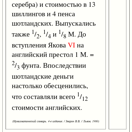
серебра) и стоимостью в 13
шиллингов и 4 пенса
шотландских. Выпускались
1
1
1
также
/
,
/
и
/
М. До
2
4
8
вступления Якова
VI
на
английский престол 1 М. =
2
/
фунта. Впоследствии
3
шотландские деньги
настолько обесценились,
1
что составляли всего
/
12
стоимости английских.
(Нумизматический словарь. 4-е издание. / Зварич В.В. / Львов, 1980)