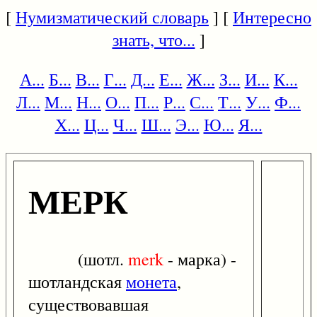
[
Нумизматический словарь
] [
Интересно
знать, что...
]
А...
Б...
В...
Г...
Д...
Е...
Ж...
З...
И...
К...
Л...
М...
Н...
О...
П...
Р...
С...
Т...
У...
Ф...
Х...
Ц...
Ч...
Ш...
Э...
Ю...
Я...
МЕРК
(шотл.
merk
- марка) -
шотландская
монета
,
существовавшая