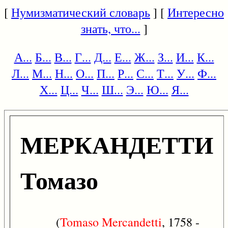
[
Нумизматический словарь
] [
Интересно
знать, что...
]
А...
Б...
В...
Г...
Д...
Е...
Ж...
З...
И...
К...
Л...
М...
Н...
О...
П...
Р...
С...
Т...
У...
Ф...
Х...
Ц...
Ч...
Ш...
Э...
Ю...
Я...
МЕРКАНДЕТТИ
Томазо
(
Tomaso
Mercandetti
, 1758 -