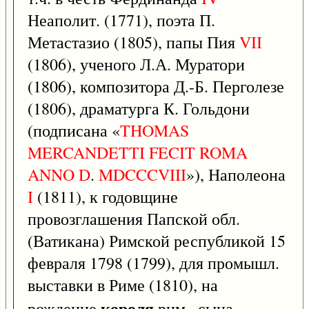
Неаполит. (1771), поэта П.
Метастазио (1805), папы Пия
VII
(1806), ученого Л.А. Муратори
(1806), композитора Д.-Б. Перголезе
(1806), драматурга К. Гольдони
(подписана «
THOMAS
MERCANDETTI
FECIT
ROMA
ANNO
D
.
MDCCCVIII
»), Наполеона
I
(1811), к годовщине
провозглашения Папской обл.
(Ватикана) Римской республикой 15
февраля 1798 (1799), для промышл.
выставки в Риме (1810), на
короля
рождение
рим., сына