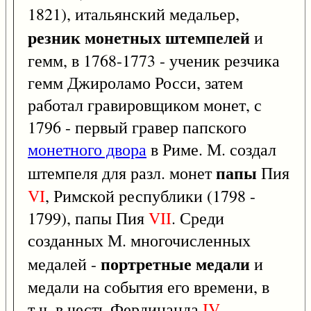
1821), итальянский медальер,
резник монетных штемпелей
и
гемм, в 1768-1773 - ученик резчика
гемм Джироламо Росси, затем
работал гравировщиком монет, с
1796 - первый гравер папского
монетного двора
в Риме. М. создал
папы
штемпеля для разл. монет
Пия
VI
, Римской республики (1798 -
1799), папы Пия
VII
. Среди
созданных М. многочисленных
портретные медали
медалей -
и
медали на события его времени, в
т.ч. в честь Фердинанда
IV