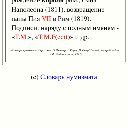
Наполеона (1811), возвращение
папы Пия
VII
в Рим (1819).
Подписи: наряду с полным именем -
«
T
.
M
.», «
T
.
M
.
F
(
ecit
)» и др.
(Словарь нумизмата: Пер. с нем. /Х.Фенглер, Г.Гироу, В.Унгер/ 2-е изд., перераб. и доп.
- М.: Радио и связь, 1993)
(c)
Словарь нумизмата