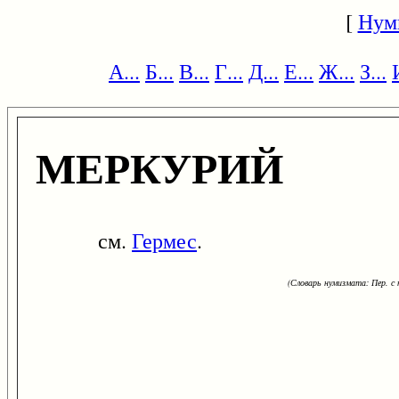
[
Нум
А...
Б...
В...
Г...
Д...
Е...
Ж...
З...
МЕРКУРИЙ
см.
Гермес
.
(Словарь нумизмата: Пер. с н