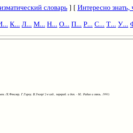
изматический словарь
] [
Интересно знать, ч
И...
К...
Л...
М...
Н...
О...
П...
Р...
С...
Т...
У...
Ф
ем. /Х.Фенглер, Г.Гироу, В.Унгер/ 2-е изд., перераб. и доп. - М.: Радио и связь, 1993)