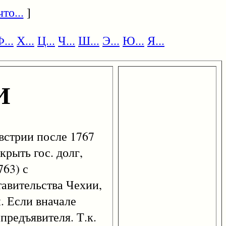
то...
]
...
Х...
Ц...
Ч...
Ш...
Э...
Ю...
Я...
И
встрии после 1767
крыть гос. долг,
63) с
авительства Чехии,
. Если вначале
предъявителя. Т.к.