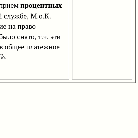
процентных
 прием
 службе, М.о.К.
ие на право
было снято, т.ч. эти
ь в общее платежное
0%.