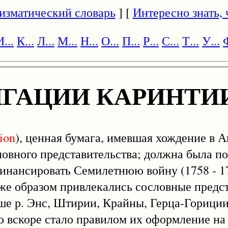
изматический словарь
] [
Интересно знать, ч
И...
К...
Л...
М...
Н...
О...
П...
Р...
С...
Т...
У...
Ф
ГАЦИИ КАРИНТИ
ion
), ценная бумага, имевшая хождение в А
ловного представительства; должна была по
инансировать Семилетнюю войну (1758 - 17
же образом привлекались сословные предст
е р. Энс, Штирии, Крайны, Герца-Гориции
 вскоре стало правилом их оформление на 