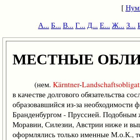
[
Нум
А...
Б...
В...
Г...
Д...
Е...
Ж...
З...
МЕСТНЫЕ ОБЛИ
(нем.
Kärntner
-
Landschaftsobligat
в качестве долгового обязательства сос
образовавшийся из-за необходимости ф
Бранденбургом - Пруссией. Подобным 
Моравии, Силезии, Австрии ниже и выш
оформлялись только именные М.о.К., то