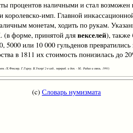
аты процентов наличными и стал возможен
и королевско-имп. Главной инкассационной
аличным монетам, ходить по рукам. Указан
векселей
К. (в форме, принятой для
), также 
00, 5000 или 10 000 гульденов превратилис
рства в 1811 их стоимость понизилась до 2
ем. /Х.Фенглер, Г.Гироу, В.Унгер/ 2-е изд., перераб. и доп. - М.: Радио и связь, 1993)
(c)
Словарь нумизмата