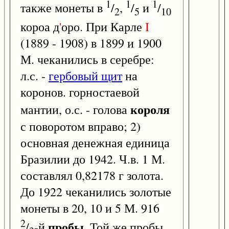
1
1
1
также монеты в
/
,
/
и
/
2
5
10
короа д
'
оро. При Карле
I
(1889 - 1908) в 1899 и 1900
М. чеканились в серебре:
л.с. -
гербовый щит
на
коронов. горностаевой
короля
мантии, о.с. - голова
с поворотом вправо; 2)
основная денежная единица
Бразилии до 1942. Ч.в. 1 М.
составлял 0,82178 г золота.
До 1922 чеканились золотые
монеты в 20, 10 и 5 М. 916
2
пробы
/
-й
. Той же пробы