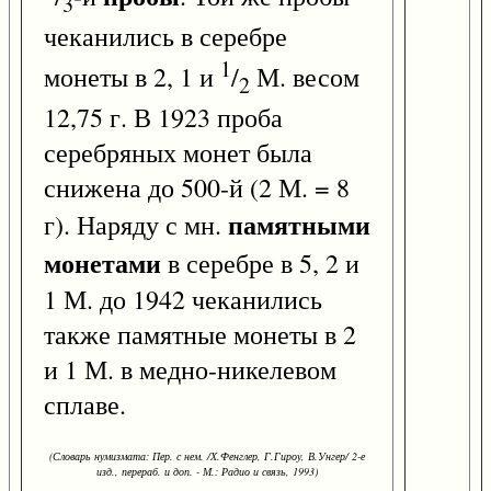
3
чеканились в серебре
1
монеты в 2, 1 и
/
М. весом
2
12,75 г. В 1923 проба
серебряных монет была
снижена до 500-й (2 М. = 8
памятными
г). Наряду с мн.
монетами
в серебре в 5, 2 и
1 М. до 1942 чеканились
также памятные монеты в 2
и 1 М. в медно-никелевом
сплаве.
(Словарь нумизмата: Пер. с нем. /Х.Фенглер, Г.Гироу, В.Унгер/ 2-е
изд., перераб. и доп. - М.: Радио и связь, 1993)