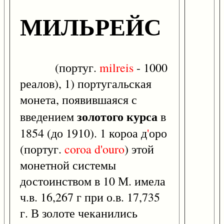
МИЛЬРЕЙС
(португ.
milreis
- 1000
реалов), 1) португальская
монета, появившаяся с
золотого курса
введением
в
1854 (до 1910). 1 короа д
'
оро
(португ.
coroa
d'ouro
) этой
монетной системы
достоинством в 10 М. имела
ч.в. 16,267 г при о.в. 17,735
г. В золоте чеканились