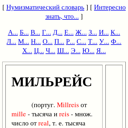
[
Нумизматический словарь
] [
Интересно
знать, что...
]
А...
Б...
В...
Г...
Д...
Е...
Ж...
З...
И...
К...
Л...
М...
Н...
О...
П...
Р...
С...
Т...
У...
Ф...
Х...
Ц...
Ч...
Ш...
Э...
Ю...
Я...
МИЛЬРЕЙС
(португ.
Millreis
от
mille
- тысяча и
reis
- множ.
число от
real
, т. е. тысяча