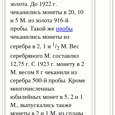
золота. До 1922 г.
чеканились монеты в 20, 10
и 5 М. из золота 916-й
пробы. Такой же
пробы
чеканились монеты из
1
серебра в 2, 1 и
/
М. Вес
2
серебряного М. составлял
12,75 г. С 1923 г. монету в 2
М. весом 8 г чеканили из
серебра 500-й пробы. Кроме
многочисленных
юбилейных монет в 5, 2 и 1
М., выпускались также
монеты в 2 и 1 М. из сплава