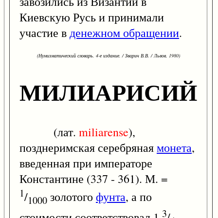
завозились из Византии в
Киевскую Русь и принимали
участие в
денежном обращении
.
(Нумизматический словарь. 4-е издание. / Зварич В.В. / Львов, 1980)
МИЛИАРИСИЙ
(лат.
miliarense
),
позднеримская серебряная
монета
,
введенная при императоре
Константине (337 - 361). М. =
1
/
золотого
фунта
, а по
1000
3
стоимости соответствовал 1
/