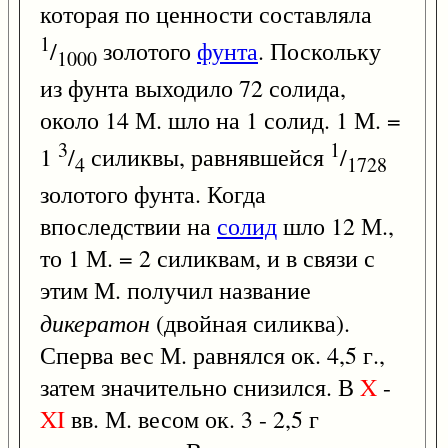
которая по ценности составляла
1
/
золотого
фунта
. Поскольку
1000
из фунта выходило 72 солида,
около 14 М. шло на 1 солид. 1 М. =
3
1
1
/
силиквы, равнявшейся
/
4
1728
золотого фунта. Когда
впоследствии на
солид
шло 12 М.,
то 1 М. = 2 силиквам, и в связи с
этим М. получил название
дикератон
(двойная силиква).
Сперва вес М. равнялся ок. 4,5 г.,
затем значительно снизился. В
X
-
XI
вв. М. весом ок. 3 - 2,5 г