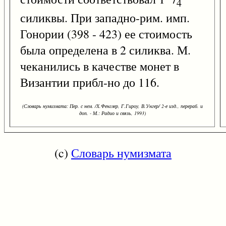
4
силиквы. При западно-рим. имп.
Гонории (398 - 423) ее стоимость
была определена в 2 силиква. М.
чеканились в качестве монет в
Византии прибл-но до 116.
(Словарь нумизмата: Пер. с нем. /Х.Фенглер, Г.Гироу, В.Унгер/ 2-е изд., перераб. и
доп. - М.: Радио и связь, 1993)
(c)
Словарь нумизмата