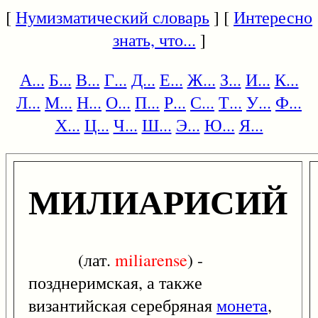
[
Нумизматический словарь
] [
Интересно
знать, что...
]
А...
Б...
В...
Г...
Д...
Е...
Ж...
З...
И...
К...
Л...
М...
Н...
О...
П...
Р...
С...
Т...
У...
Ф...
Х...
Ц...
Ч...
Ш...
Э...
Ю...
Я...
МИЛИАРИСИЙ
(лат.
miliarense
) -
позднеримская, а также
византийская серебряная
монета
,