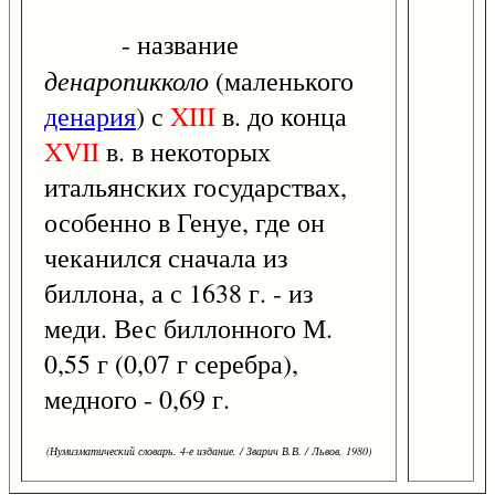
- название
денаропикколо
(маленького
денария
) с
XIII
в. до конца
XVII
в. в некоторых
итальянских государствах,
особенно в Генуе, где он
чеканился сначала из
биллона, а с 1638 г. - из
меди. Вес биллонного М.
0,55 г (0,07 г серебра),
медного - 0,69 г.
(Нумизматический словарь. 4-е издание. / Зварич В.В. / Львов, 1980)