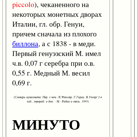
piccolo
), чеканенного на
некоторых монетных дворах
Италии, гл. обр. Генуи,
причем сначала из плохого
биллона
, а с 1838 - в меди.
Первый генуэзский М. имел
ч.в. 0,07 г серебра при о.в.
0,55 г. Медный М. весил
0,69 г.
(Словарь нумизмата: Пер. с нем. /Х.Фенглер, Г.Гироу, В.Унгер/ 2-е
изд., перераб. и доп. - М.: Радио и связь, 1993)
МИНУТО