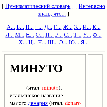
[
Нумизматический словарь
] [
Интересно
знать, что...
]
А...
Б...
В...
Г...
Д...
Е...
Ж...
З...
И...
К...
Л...
М...
Н...
О...
П...
Р...
С...
Т...
У...
Ф...
Х...
Ц...
Ч...
Ш...
Э...
Ю...
Я...
МИНУТО
(итал.
minuto
),
итальянское название
малого
денария
(итал.
denaro