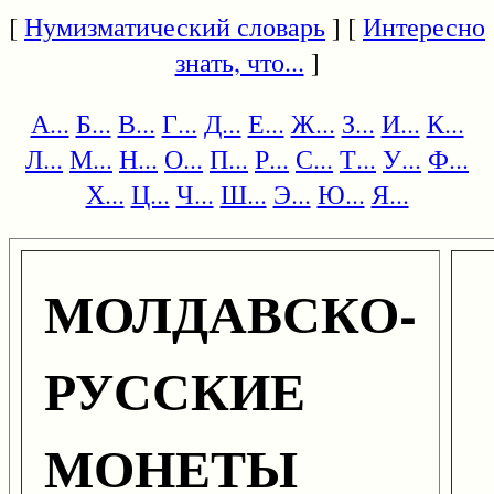
[
Нумизматический словарь
] [
Интересно
знать, что...
]
А...
Б...
В...
Г...
Д...
Е...
Ж...
З...
И...
К...
Л...
М...
Н...
О...
П...
Р...
С...
Т...
У...
Ф...
Х...
Ц...
Ч...
Ш...
Э...
Ю...
Я...
МОЛДАВСКО-
РУССКИЕ
МОНЕТЫ