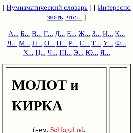
[
Нумизматический словарь
] [
Интересно
знать, что...
]
А...
Б...
В...
Г...
Д...
Е...
Ж...
З...
И...
К...
Л...
М...
Н...
О...
П...
Р...
С...
Т...
У...
Ф...
Х...
Ц...
Ч...
Ш...
Э...
Ю...
Я...
МОЛОТ и
КИРКА
(нем.
Schlägel
od
.