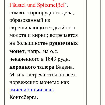
Fäustel
und
Spitzmeiβel
),
символ горнорудного дела,
образованный из
скрещивающихся двойного
молота и кирки; встречается
рудничных
на большинстве
монет
, напр., на о.с.
чеканенного в 1843 рудн.
коронного талера
Бадена.
М. и к. встречаются на всех
норвежских монетах как
эмиссионный знак
Конгсберга.