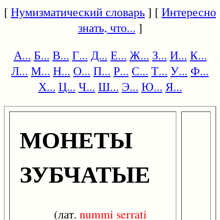
[
Нумизматический словарь
] [
Интересно
знать, что...
]
А...
Б...
В...
Г...
Д...
Е...
Ж...
З...
И...
К...
Л...
М...
Н...
О...
П...
Р...
С...
Т...
У...
Ф...
Х...
Ц...
Ч...
Ш...
Э...
Ю...
Я...
МОНЕТЫ
ЗУБЧАТЫЕ
(лат.
nummi
serrati