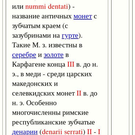
или
nummi
dentati
) -
название античных
монет
с
зубчатым краем (с
зазубринами на
гурте
).
Такие М. з. известны в
серебре
и
золоте
в
Карфагене конца
III
в. до н.
э., в меди - среди царских
македонских и
селевкидских монет
II
в. до
н. э. Особенно
многочисленны римские
республиканские зубчатые
денарии
(
denarii
serrati
)
II
-
I