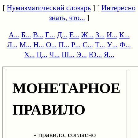
[
Нумизматический словарь
] [
Интересно
знать, что...
]
А...
Б...
В...
Г...
Д...
Е...
Ж...
З...
И...
К...
Л...
М...
Н...
О...
П...
Р...
С...
Т...
У...
Ф...
Х...
Ц...
Ч...
Ш...
Э...
Ю...
Я...
МОНЕТАРНОЕ
ПРАВИЛО
- правило, согласно