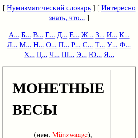
[
Нумизматический словарь
] [
Интересно
знать, что...
]
А...
Б...
В...
Г...
Д...
Е...
Ж...
З...
И...
К...
Л...
М...
Н...
О...
П...
Р...
С...
Т...
У...
Ф...
Х...
Ц...
Ч...
Ш...
Э...
Ю...
Я...
МОНЕТНЫЕ
ВЕСЫ
(нем.
Münzwaage
),