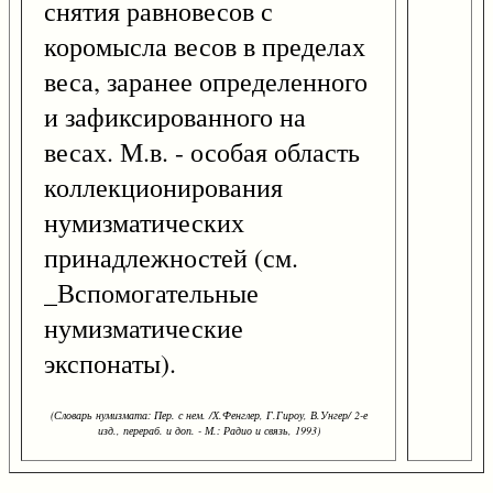
снятия равновесов с
коромысла весов в пределах
веса, заранее определенного
и зафиксированного на
весах. М.в. - особая область
коллекционирования
нумизматических
принадлежностей (см.
_Вспомогательные
нумизматические
экспонаты).
(Словарь нумизмата: Пер. с нем. /Х.Фенглер, Г.Гироу, В.Унгер/ 2-е
изд., перераб. и доп. - М.: Радио и связь, 1993)