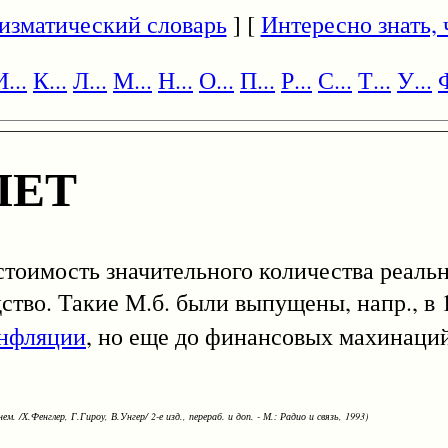
изматический словарь
] [
Интересно знать, ч
И...
К...
Л...
М...
Н...
О...
П...
Р...
С...
Т...
У...
Ф
ЛЕТ
 стоимость значительного количества реаль
тво. Такие М.б. были выпущены, напр., в 1
нфляции
, но еще до финансовых махинаци
ем. /Х.Фенглер, Г.Гироу, В.Унгер/ 2-е изд., перераб. и доп. - М.: Радио и связь, 1993)