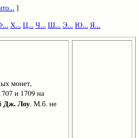
то...
]
...
Х...
Ц...
Ч...
Ш...
Э...
Ю...
Я...
ных монет,
707 и 1709 на
Дж. Лоу
й
. М.б. не