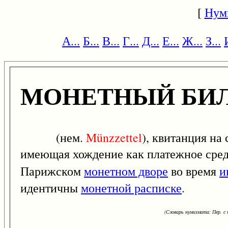
[
Нум
А...
Б...
В...
Г...
Д...
Е...
Ж...
З...
МОНЕТНЫЙ БИ
(нем.
Münzzettel
), квитанция на
имеющая хождение как платежное средс
Парижском
монетном дворе
во время
и
идентичны
монетной расписке
.
(Словарь нумизмата: Пер. с н