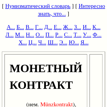
[
Нумизматический словарь
] [
Интересно
знать, что...
]
А...
Б...
В...
Г...
Д...
Е...
Ж...
З...
И...
К...
Л...
М...
Н...
О...
П...
Р...
С...
Т...
У...
Ф...
Х...
Ц...
Ч...
Ш...
Э...
Ю...
Я...
МОНЕТНЫЙ
КОНТРАКТ
(нем.
Münzkontrakt
),